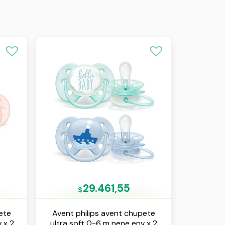
29.461,55
$
ete
Avent philips avent chupete
 x 2
ultra soft 0-6 m nene env x 2