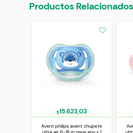
Productos Relacionado
15.623,03
$
Avent philips avent chupete
Av
ultra air 6-18 m nene env x 1
ult