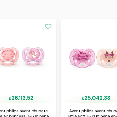
s
26.113,52
25.042,33
$
$
ent philips avent chupete
Avent philips avent chup
ra air princess 0-6 m nena
ultra soft 6-18 m nena env