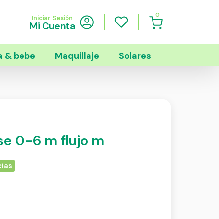
0
Iniciar Sesión
Mi Cuenta
 & bebe
Maquillaje
Solares
ise 0-6 m flujo m
cias