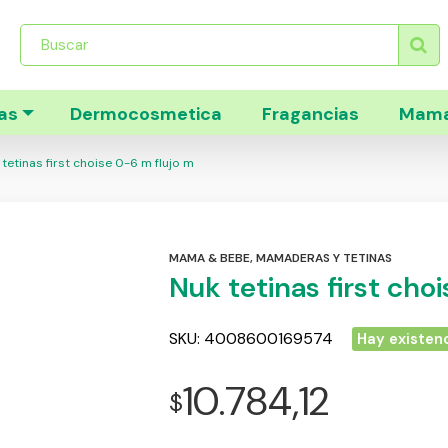
Búsqueda
de
productos
as
Dermocosmetica
Fragancias
Mama
tetinas first choise 0-6 m flujo m
MAMA & BEBE
,
MAMADERAS Y TETINAS
Nuk tetinas first cho
SKU:
4008600169574
Hay existen
10.784,12
$