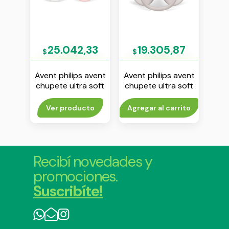
55
25.042,33
19.305,87
$
$
$
avent
Avent philips avent
Avent philips avent
Aven
 soft
chupete ultra soft
chupete ultra soft
chu
v x 2
0-6 m nena env x 2
6-18 m liso gris env
ni
x1
n
rito
Ver producto
Agregar al carrito
V
Recibí novedades y
promociones.
Suscribíte!