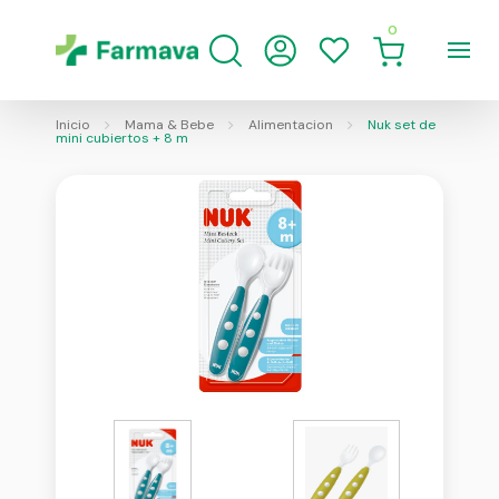
0
Inicio
Mama & Bebe
Alimentacion
Nuk set de
mini cubiertos + 8 m