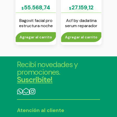
70
55.568,74
27.159,12
$
$
$
ina
Bagovit facial pro
Acf by dadatina
Bag
n
estructura noche
serum reparador
bio
he x
crema x 55 g
vol 2 x 30 ml
rito
Agregar al carrito
Agregar al carrito
Agr
Recibí novedades y
promociones.
Suscribíte!
Atención al cliente