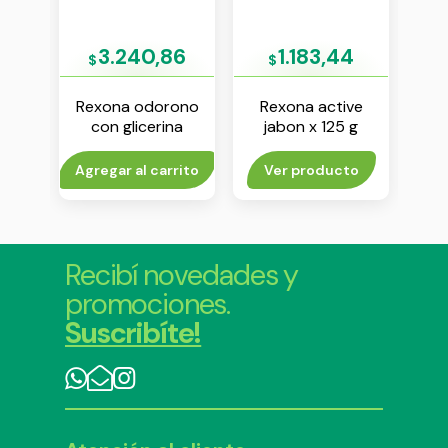
6
3.240,86
1.183,44
$
$
$
o
Rexona odorono
Rexona active
D
te en
con glicerina
jabon x 125 g
ant
 ml
antitranspirante en
b
crema x 60 g
rito
Agregar al carrito
Ver producto
V
Recibí novedades y
promociones.
Suscribíte!