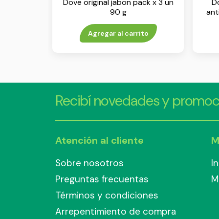
Dove original jabon pack x 3 un
Do
90 g
ant
Agregar al carrito
Recibí novedades y promoc
Atención al cliente
M
Sobre nosotros
I
Preguntas frecuentas
M
Términos y condiciones
Arrepentimiento de compra