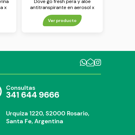
rina
Dove go fresh pera y aloe
a x
antitranspirante en aerosol x
150 ml
Ver producto
Consultas
341 644 9666
Urquiza 1220, S2000 Rosario,
Santa Fe, Argentina