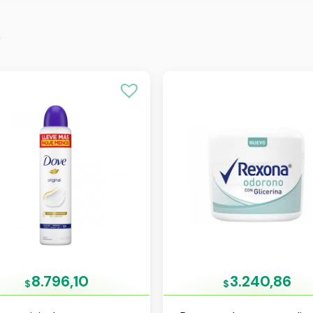
s
8.796,10
3.240,86
$
$