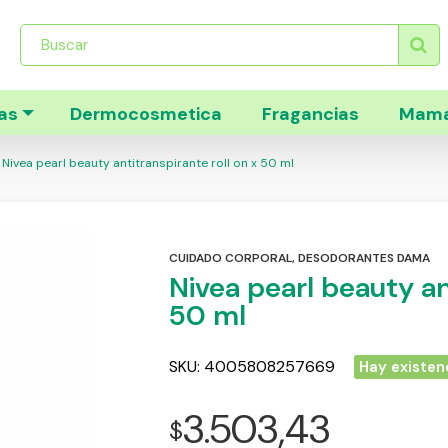
Búsqueda
de
productos
as
Dermocosmetica
Fragancias
Mama
Nivea pearl beauty antitranspirante roll on x 50 ml
CUIDADO CORPORAL
,
DESODORANTES DAMA
Nivea pearl beauty an
50 ml
SKU:
4005808257669
Hay existen
3.503,43
$