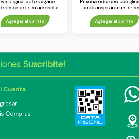
ve original apto vegano
Rexona odorono con glice
itranspirante en aerosol x
antitranspirante en crem
250 ml
60 g
Agregar al carrito
Agregar al carrito
iones.
Suscribíte!
i Cuenta
ngresar
is Compras