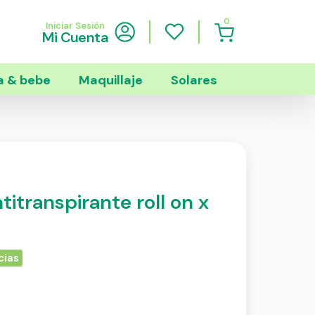
0
Iniciar Sesión
Mi Cuenta
 & bebe
Maquillaje
Solares
titranspirante roll on x
cias