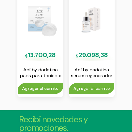
70
13.700,28
29.098,38
$
$
$
ina
Acf by dadatina
Acf by dadatina
Acf 
n
pads para tonico x
serum regenerador
seru
he x
3 unidades
vol 3 x 30 ml
rito
Agregar al carrito
Agregar al carrito
V
Recibí novedades y
promociones.