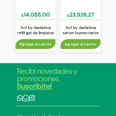
44
14.055,00
23.526,27
$
$
$
a kit
Acf by dadatina
Acf by dadatina
Ac
vol 2
refill gel de limpieza
serum humectante
post
x 180 g
vol 1 x 30 ml
to
Agregar al carrito
Agregar al carrito
V
Recibí novedades y
promociones.
Suscribíte!