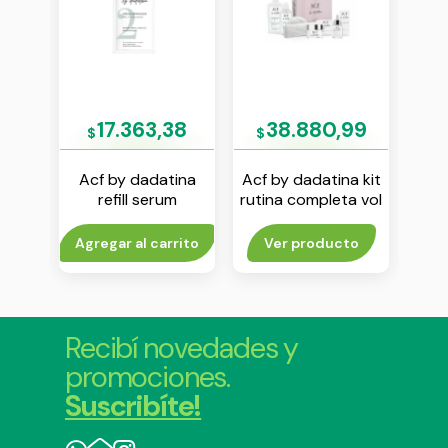
28
17.363,38
38.880,99
$
$
$
ina
Acf by dadatina
Acf by dadatina kit
Bago
ico x
refill serum
rutina completa vol
bio
s
reparador vol 2 x
1
30 ml
rito
Agregar al carrito
Ver producto
Agr
Recibí novedades y
promociones.
Suscribíte!