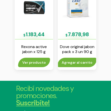
8
1.183,44
7.878,98
$
$
$
id
Rexona active
Dove original jabon
 g
jabon x 125 g
pack x 3 un 90 g
anti
ae
rito
Ver producto
Agregar al carrito
Agr
Recibí novedades y
promociones.
Suscribíte!