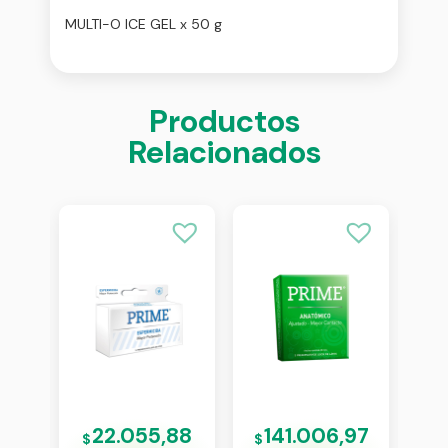
MULTI-O ICE GEL x 50 g
Productos
Relacionados
13
22.055,88
141.006,97
$
$
$