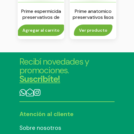
ntimo
Prime espermicida
Prime anatomico
Pr
preservativos de
preservativos lisos
pres
latex x 12 unidades
de latex x 3
unidades
rito
Agregar al carrito
Ver producto
V
Recibí novedades y
promociones.
Suscribíte!
Atención al cliente
Sobre nosotros