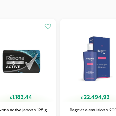
s
1.183,44
22.494,93
$
$
xona active jabon x 125 g
Bagovit a emulsion x 20