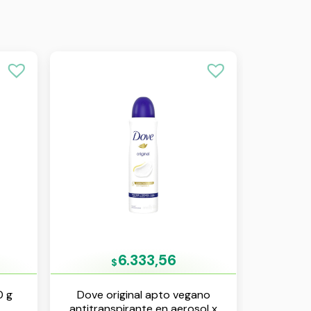
6.333,56
$
0 g
Dove original apto vegano
antitranspirante en aerosol x