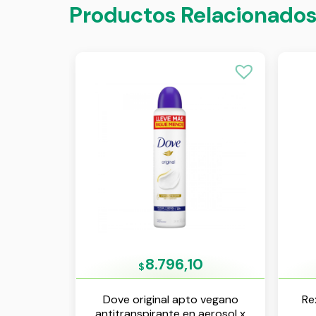
Productos Relacionado
8.796,10
$
Dove original apto vegano
Re
antitranspirante en aerosol x