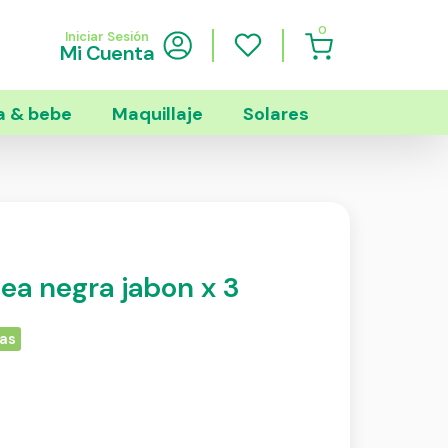
0
Iniciar Sesión
Mi Cuenta
 & bebe
Maquillaje
Solares
dea negra jabon x 3
ias