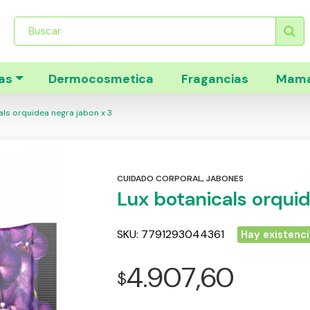
Búsqueda
de
productos
as
Dermocosmetica
Fragancias
Mama
ls orquidea negra jabon x 3
CUIDADO CORPORAL
,
JABONES
Lux botanicals orqui
SKU:
7791293044361
Hay existenc
4.907,60
$