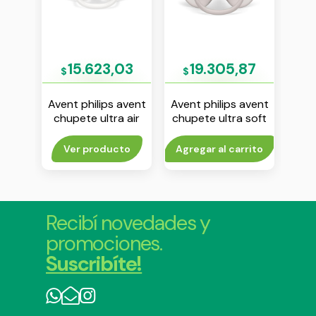
52
15.623,03
19.305,87
$
$
$
avent
Avent philips avent
Avent philips avent
Aven
 air
chupete ultra air
chupete ultra soft
chu
6 m
liso 6-18 m env x 1
6-18 m liso gris env
pr
 2
x1
n
to
Ver producto
Agregar al carrito
Agr
Recibí novedades y
promociones.
Suscribíte!