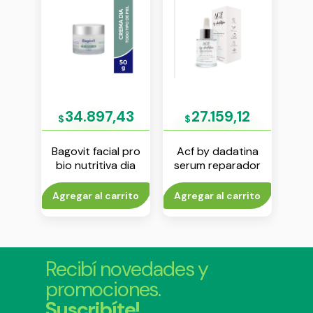
77
34.897,43
27.159,12
$
$
$
ina
Bagovit facial pro
Acf by dadatina
Ac
ema x
bio nutritiva dia
serum reparador
ser
crema x 55 g
vol 2 x 30 ml
to
Agregar al carrito
Agregar al carrito
Agr
Recibí novedades y
promociones.
Suscribíte!