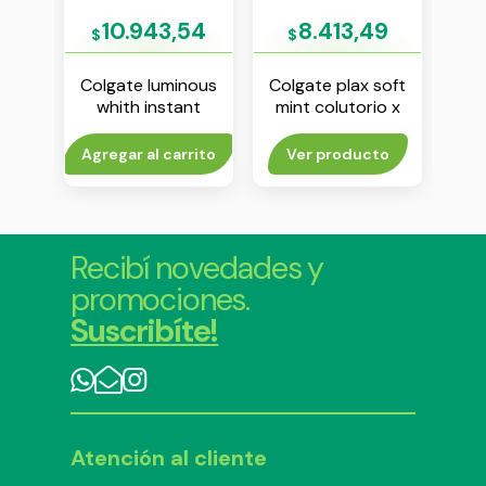
76
10.943,54
8.413,49
$
$
$
ema
Colgate luminous
Colgate plax soft
D
 g
whith instant
mint colutorio x
cre
crema dental x 70
500 ml
g
rito
Agregar al carrito
Ver producto
V
Recibí novedades y
promociones.
Suscribíte!
Atención al cliente