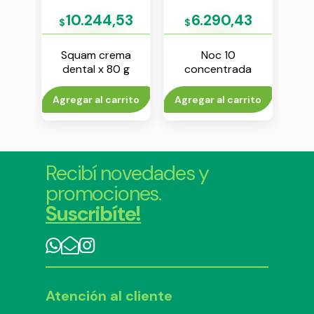
4
10.244,53
6.290,43
$
$
ntes
Squam crema
Noc 10
Co
ema
dental x 80 g
concentrada
cle
 g
crema dental x 70
d
g
rito
Agregar al carrito
Agregar al carrito
V
Recibí novedades y
promociones.
Suscribíte!
Atención al cliente