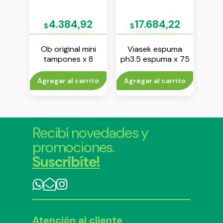
36
4.384,92
17.684,22
$
$
$
pa
Ob original mini
Viasek espuma
le 2
tampones x 8
ph3.5 espuma x 75
unidades
ml
prot
x
rito
Agregar al carrito
Agregar al carrito
V
Recibí novedades y
promociones.
Suscribíte!
Atención al cliente