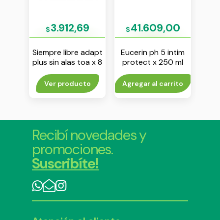
36
3.912,69
41.609,00
$
$
$
pa
Siempre libre adapt
Eucerin ph 5 intim
Ca
le 1
plus sin alas toa x 8
protect x 250 ml
prot
unidades
x
rito
Ver producto
Agregar al carrito
Agr
Recibí novedades y
promociones.
Suscribíte!