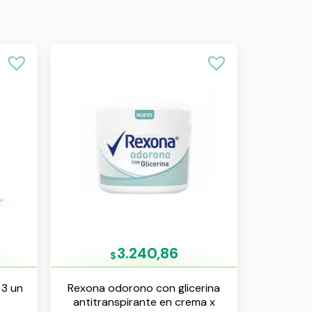
3.240,86
$
 3 un
Rexona odorono con glicerina
antitranspirante en crema x