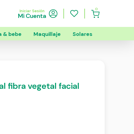
0
Iniciar Sesión
Mi Cuenta
 & bebe
Maquillaje
Solares
 fibra vegetal facial