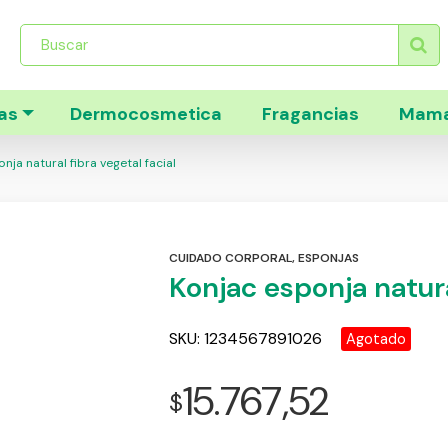
Búsqueda
de
productos
as
Dermocosmetica
Fragancias
Mama
ja natural fibra vegetal facial
CUIDADO CORPORAL
,
ESPONJAS
Konjac esponja natural
SKU:
1234567891026
Agotado
15.767,52
$