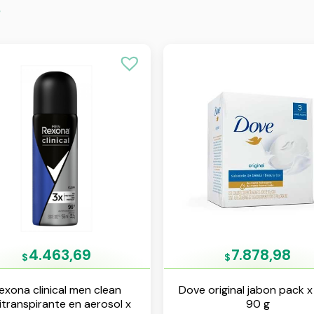
s
4.463,69
7.878,98
$
$
exona clinical men clean
Dove original jabon pack x
itranspirante en aerosol x
90 g