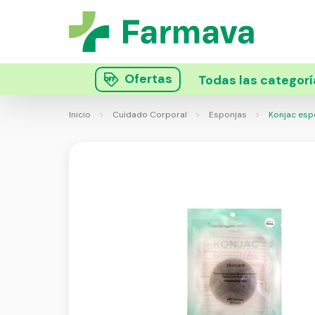
Ofertas
Todas las categorí
Inicio
Cuidado Corporal
Esponjas
Konjac espon