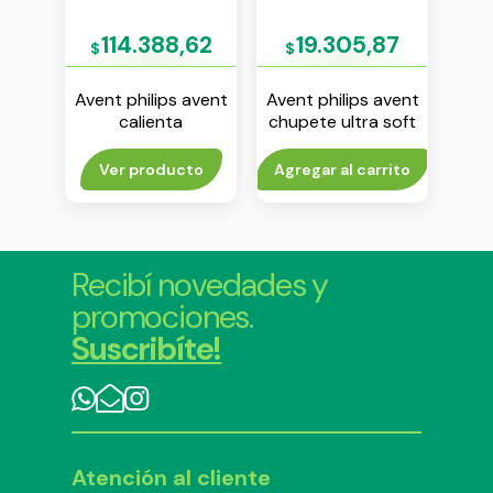
03
114.388,62
19.305,87
$
$
$
avent
Avent philips avent
Avent philips avent
Aven
 air
calienta
chupete ultra soft
chu
18 m
mamaderas y
6-18 m liso gris env
“a
1
papilla
x1
rito
Ver producto
Agregar al carrito
V
Recibí novedades y
promociones.
Suscribíte!
Atención al cliente