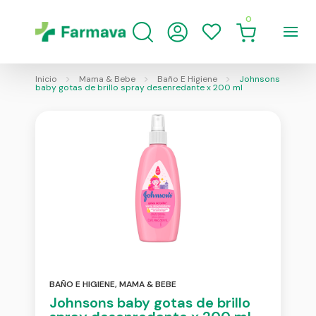
0
Inicio
Mama & Bebe
Baño E Higiene
Johnsons
baby gotas de brillo spray desenredante x 200 ml
BAÑO E HIGIENE
,
MAMA & BEBE
Johnsons baby gotas de brillo