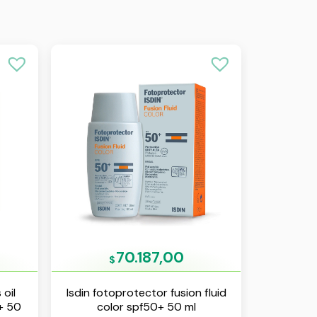
70.187,00
$
 oil
Isdin fotoprotector fusion fluid
+ 50
color spf50+ 50 ml