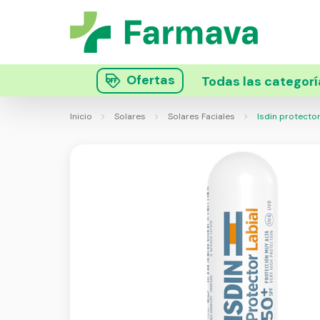
Ofertas
Todas las categorí
Inicio
Solares
Solares Faciales
Isdin protector