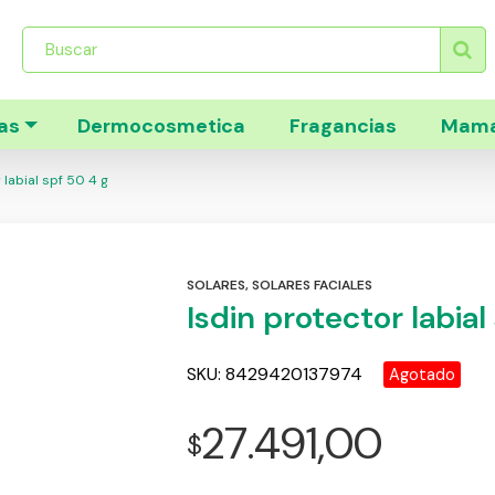
Búsqueda
de
productos
as
Dermocosmetica
Fragancias
Mama
 labial spf 50 4 g
SOLARES
,
SOLARES FACIALES
Isdin protector labial
SKU:
8429420137974
Agotado
27.491,00
$