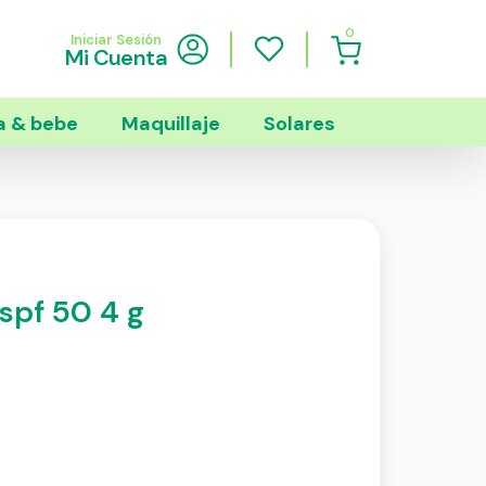
0
Iniciar Sesión
Mi Cuenta
 & bebe
Maquillaje
Solares
 spf 50 4 g