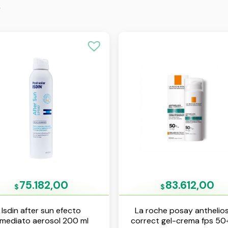
s
75.182,00
83.612,00
$
$
Isdin after sun efecto
La roche posay anthelios
nmediato aerosol 200 ml
correct gel-crema fps 50