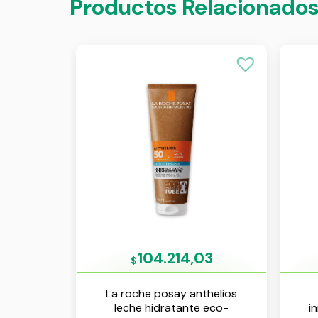
Productos Relacionado
104.214,03
$
La roche posay anthelios
leche hidratante eco-
i