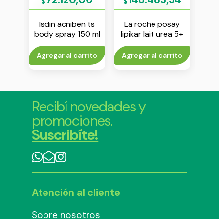
$
$
$
say
Isdin acniben ts
La roche posay
La
 c
body spray 150 ml
lipikar lait urea 5+
hyal
l
400 ml
rito
Agregar al carrito
Agregar al carrito
Agr
Recibí novedades y
promociones.
Suscribíte!
Atención al cliente
Sobre nosotros