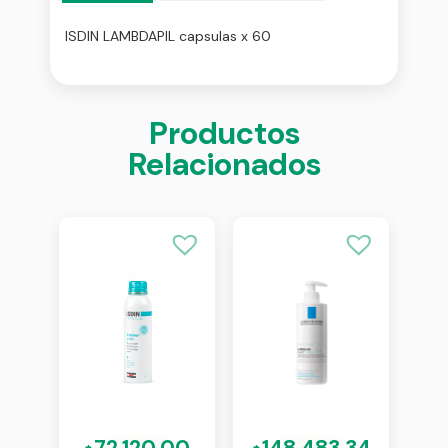
ISDIN LAMBDAPIL capsulas x 60
Productos
Relacionados
43
72.120,00
148.483,34
1