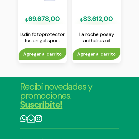
00
69.678,00
83.612,00
$
$
$
ector
Isdin fotoprotector
La roche posay
La
r spf
fusion gel sport
anthelios oil
ant
l
spf50 100 ml
correct gel-crema
seco
fps 50+ 50 ml
cr
rito
Agregar al carrito
Agregar al carrito
Agr
Recibí novedades y
promociones.
Suscribíte!