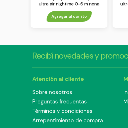
ultra air nightime 0-6 m nena
ult
env x 2
Agregar al carrito
Recibí novedades y promoc
Atención al cliente
M
Sobre nosotros
I
Preguntas frecuentas
M
Términos y condiciones
Arrepentimiento de compra