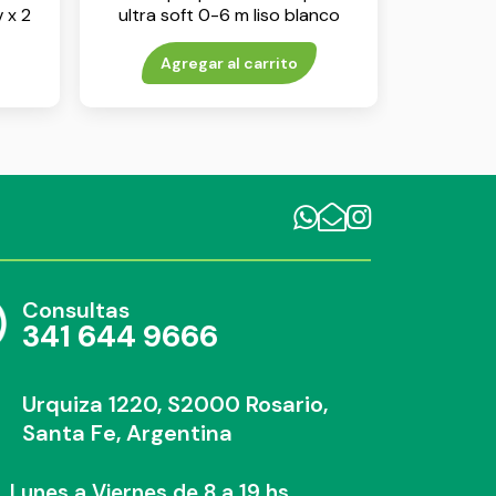
 x 2
ultra soft 0-6 m liso blanco
env x 1
Agregar al carrito
Consultas
341 644 9666
Urquiza 1220, S2000 Rosario,
Santa Fe, Argentina
Lunes a Viernes de 8 a 19 hs.