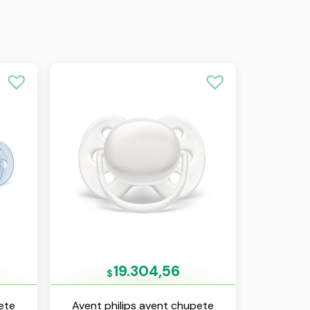
19.304,56
$
ete
Avent philips avent chupete