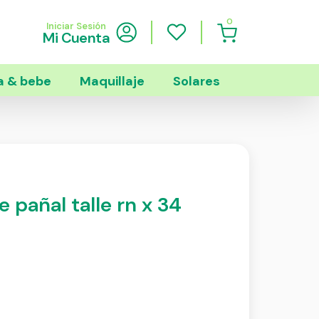
0
Iniciar Sesión
Mi Cuenta
 & bebe
Maquillaje
Solares
 pañal talle rn x 34