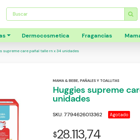
Búsqueda
de
productos
as
Dermocosmetica
Fragancias
Mama
s supreme care pañal talle rn x 34 unidades
MAMA & BEBE
,
PAÑALES Y TOALLITAS
Huggies supreme care
unidades
SKU:
7794626013362
Agotado
28.113,74
$