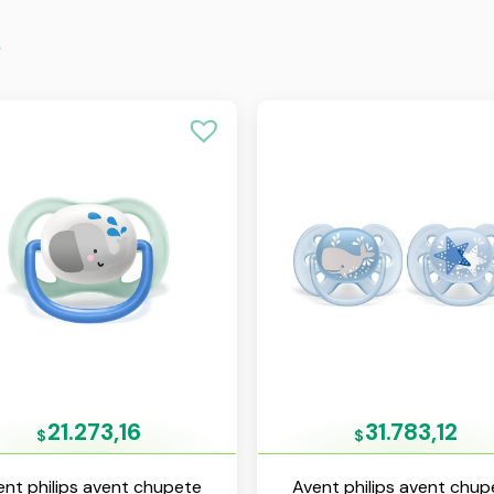
s
21.273,16
31.783,12
$
$
ent philips avent chupete
Avent philips avent chup