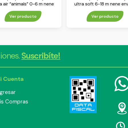
ra air “animals” 0-6 m nene
ultra soft 6-18 m nene env
env x 1
Ver producto
Ver producto
iones.
Suscribíte!
i Cuenta
ngresar
is Compras