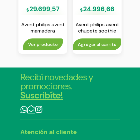
12
29.699,57
24.996,66
$
$
$
avent
Avent philips avent
Avent philips avent
Aven
 soft
mamadera
chupete soothie
chu
v x 2
anticolicos con
liso 0-6 m nene env
uni
sistema air free x
x 2
n
to
Ver producto
Agregar al carrito
Agr
260 ml
Recibí novedades y
promociones.
Suscribíte!
Atención al cliente