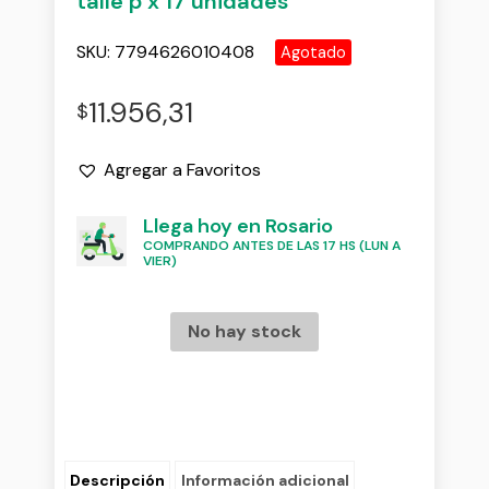
talle p x 17 unidades
SKU:
7794626010408
Agotado
11.956,31
$
Agregar a Favoritos
Llega hoy en Rosario
COMPRANDO ANTES DE LAS 17 HS (LUN A
VIER)
No hay stock
Descripción
Información adicional