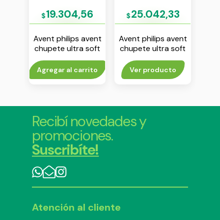
03
19.304,56
25.042,33
$
$
$
avent
Avent philips avent
Avent philips avent
Aven
 air
chupete ultra soft
chupete ultra soft
chu
isex
0-6 m liso blanco
0-6 m nena env x 2
dec
env x 1
to
Agregar al carrito
Ver producto
Agr
Recibí novedades y
promociones.
Suscribíte!
Atención al cliente