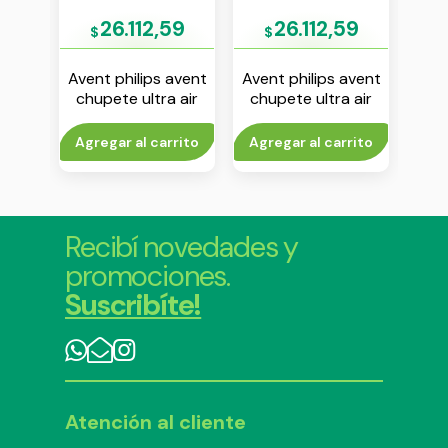
03
26.112,59
26.112,59
$
$
$
avent
Avent philips avent
Avent philips avent
Aven
 air
chupete ultra air
chupete ultra air
chu
18 m
18m+ nena env x 2
18m+ nene env x 2
pr
1
n
rito
Agregar al carrito
Agregar al carrito
Agr
Recibí novedades y
promociones.
Suscribíte!
Atención al cliente