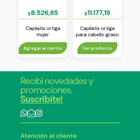
85
8.526,85
11.177,19
$
$
iga
Capilatis ortiga
Capilatis ortiga
Ca
oo x
mujer
para cabello graso
ext
acondicionador x
shampoo x 410 ml
350 ml
to
Agregar al carrito
Ver producto
V
Recibí novedades y
promociones.
Suscribíte!
Atención al cliente