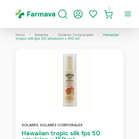
0
Inicio
Solares
Solares Corporales
Hawaiian
tropic silk fps 50 emulsion x 150 ml
SOLARES
,
SOLARES CORPORALES
Hawaiian tropic silk fps 50