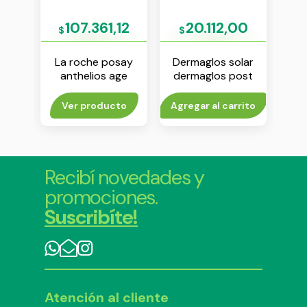
26
107.361,12
20.112,00
$
$
$
lar
La roche posay
Dermaglos solar
La
ost
anthelios age
dermaglos post
ant
ante
correct fps 50 50
solar refrescante
seco
ml
gel 150 g
cr
rito
Ver producto
Agregar al carrito
Agr
Recibí novedades y
promociones.
Suscribíte!
Atención al cliente