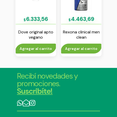
02
6.333,56
4.463,69
$
$
$
al
Dove original apto
Rexona clinical men
Dove
ante
vegano
clean
j
 ml
antitranspirante en
antitranspirante en
aerosol x 150 ml
aerosol x 55 ml
rito
Agregar al carrito
Agregar al carrito
Agr
Recibí novedades y
promociones.
Suscribíte!