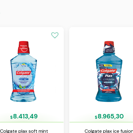
s
8.413,49
8.965,30
$
$
Colgate plax soft mint
Colgate plax ice fusio