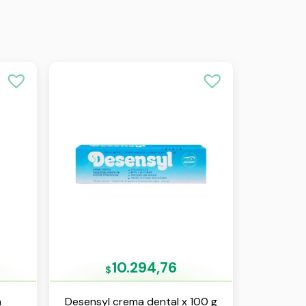
10.294,76
$
n
Desensyl crema dental x 100 g