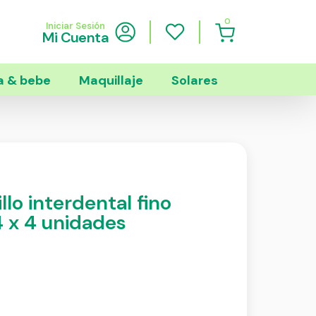
0
Iniciar Sesión
Mi Cuenta
 & bebe
Maquillaje
Solares
lo interdental fino
14 x 4 unidades