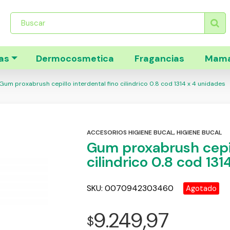
Búsqueda
de
productos
as
Dermocosmetica
Fragancias
Mama
Gum proxabrush cepillo interdental fino cilindrico 0.8 cod 1314 x 4 unidades
ACCESORIOS HIGIENE BUCAL
,
HIGIENE BUCAL
Gum proxabrush cepil
cilindrico 0.8 cod 13
SKU:
0070942303460
Agotado
9.249,97
$