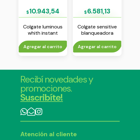
7
10.943,54
6.581,13
$
$
$
 12
Colgate luminous
Colgate sensitive
Sens
ema
whith instant
blanqueadora
 g
crema dental x 70
crema dental x 100
g
g
to
Agregar al carrito
Agregar al carrito
Agr
Recibí novedades y
promociones.
Suscribíte!
Atención al cliente