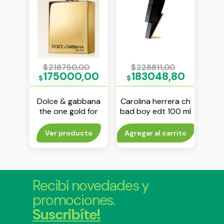
1
$
218750,00
$
228811,00
$
61
175000,00
183048,80
$
$
$
ani
Dolce & gabbana
Carolina herrera ch
Isse
sione
the one gold for
bad boy edt 100 ml
d´i
men dolce &
gabbana edp 100
rito
Ver producto
Agregar al carrito
Agr
ml
Recibí novedades y
promociones.
Suscribíte!