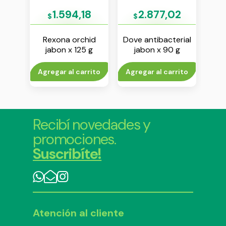
93
1.594,18
2.877,02
$
$
$
lsion
Rexona orchid
Dove antibacterial
Do
jabon x 125 g
jabon x 90 g
cl
anti
rito
Agregar al carrito
Agregar al carrito
V
ae
Recibí novedades y
promociones.
Suscribíte!
Atención al cliente