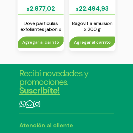
6
2.877,02
22.494,93
$
$
o
Dove particulas
Bagovit a emulsion
Dove
te en
exfoliantes jabon x
x 200 g
 ml
90 g
anti
ae
rito
Agregar al carrito
Agregar al carrito
V
Recibí novedades y
promociones.
Suscribíte!
Atención al cliente