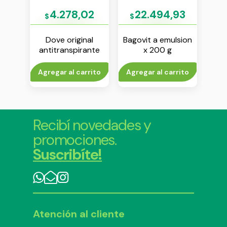
8
4.278,02
22.494,93
$
$
$
 pera
Dove original
Bagovit a emulsion
Re
antitranspirante
x 200 g
c
te en
roll on x 50 ml
anti
 ml
c
to
Agregar al carrito
Agregar al carrito
Agr
Recibí novedades y
promociones.
Suscribíte!
Atención al cliente