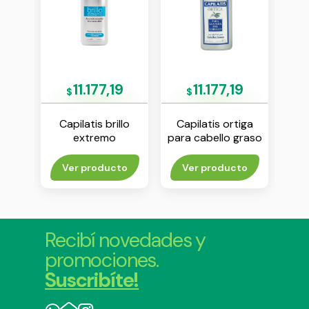
43
11.177,19
11.177,19
$
$
rubio
Capilatis brillo
Capilatis ortiga
Capi
extremo
para cabello graso
pray
acondicionador x
shampoo x 410 ml
aco
420 ml
rito
Ver producto
Ver producto
Agr
Recibí novedades y
promociones.
Suscribíte!