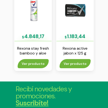
8
4.848,17
1.183,44
$
$
$
jabon
Rexona stay fresh
Rexona active
Do
90 g
bamboo y aloe
jabon x 125 g
pro
antitranspirante en
anti
aerosol x 150 ml
ae
rito
Ver producto
Ver producto
Agr
Recibí novedades y
promociones.
Suscribíte!