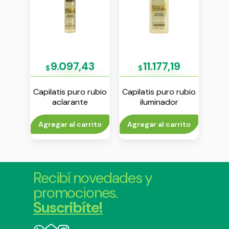
9
9.097,43
11.177,19
$
$
iga
Capilatis puro rubio
Capilatis puro rubio
Capi
 con
aclarante
iluminador
capi
oo x
instantaneo spray
shampoo x 420 ml
ve
x 240 ml
rito
Agregar al carrito
Agregar al carrito
V
Recibí novedades y
promociones.
Suscribíte!