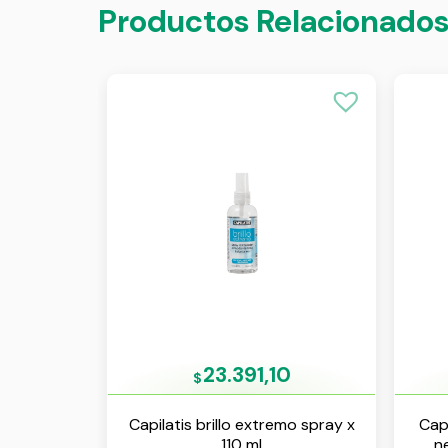
Productos Relacionado
23.391,10
$
Capilatis brillo extremo spray x
Capi
110 ml
n