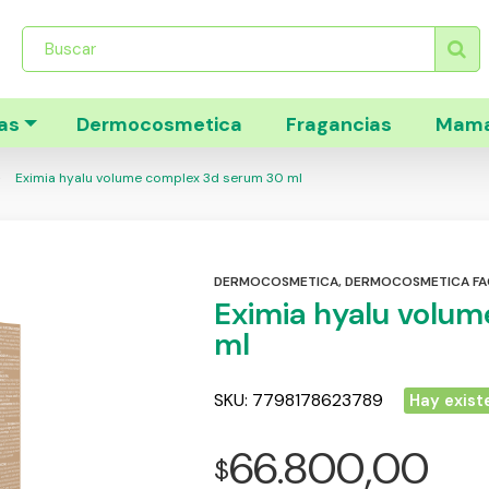
Búsqueda
de
productos
as
Dermocosmetica
Fragancias
Mama
Eximia hyalu volume complex 3d serum 30 ml
DERMOCOSMETICA
,
DERMOCOSMETICA FA
Eximia hyalu volu
ml
SKU:
7798178623789
Hay exist
66.800,00
$