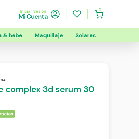
0
Iniciar Sesión
Mi Cuenta
 & bebe
Maquillaje
Solares
CIAL
me complex 3d serum 30
encias