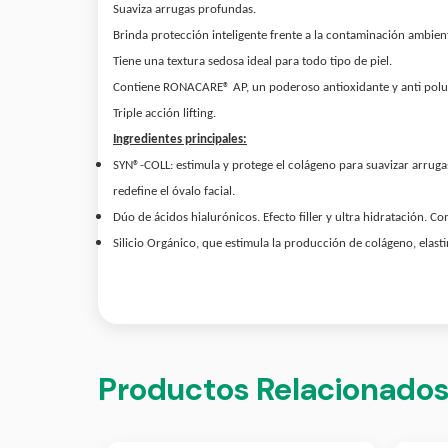
Suaviza arrugas profundas.
Brinda protección inteligente frente a la contaminación ambiental
Tiene una textura sedosa ideal para todo tipo de piel.
Contiene
RONACARE® AP, un poderoso antioxidante y anti poluci
Triple acción lifting.
Ingredientes principales:
SYN®-COLL: estimula y protege el colágeno para suavizar arrug
redefine el óvalo facial.
Dúo de ácidos hialurónicos. Efecto filler y ultra hidratación. C
Silicio Orgánico, que estimula la producción de colágeno, elast
Productos Relacionado