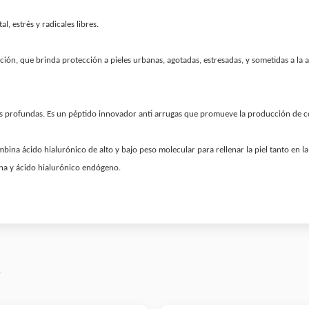
, estrés y radicales libres.
ón, que brinda protección a pieles urbanas, agotadas, estresadas, y sometidas a la
as profundas. Es un péptido innovador anti arrugas que promueve la producción de co
ombina ácido hialurónico de alto y bajo peso molecular para rellenar la piel tanto en 
ina y ácido hialurónico endógeno.
s