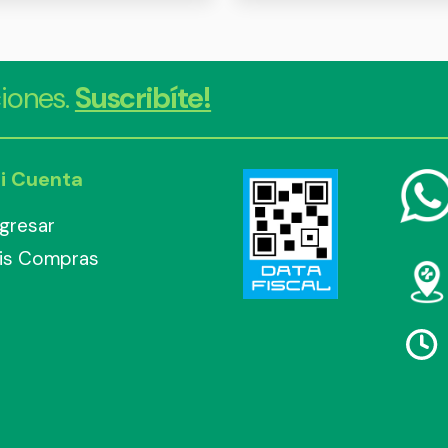
iones.
Suscribíte!
i Cuenta
ngresar
is Compras