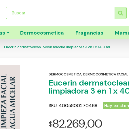
Búsqueda
de
productos
as
Dermocosmetica
Fragancias
Mama
Eucerin dermatoclean loción micelar limpiadora 3 en 1 x 400 ml
DERMOCOSMETICA
,
DERMOCOSMETICA FACIAL
Eucerin dermatoclean
limpiadora 3 en 1 x 4
SKU:
4005800270468
Hay existen
82.269,00
$