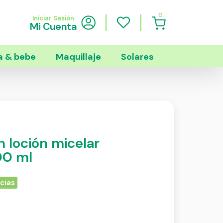
0
Iniciar Sesión
Mi Cuenta
 & bebe
Maquillaje
Solares
 loción micelar
00 ml
cias