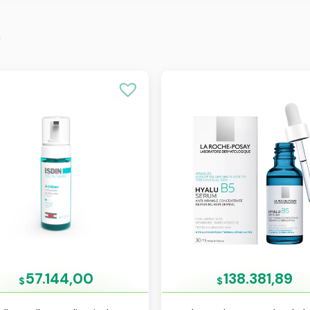
s
57.144,00
138.381,89
$
$