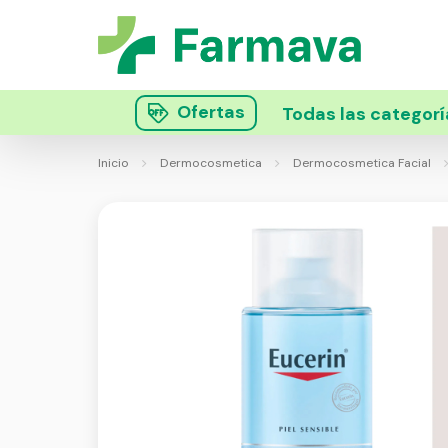
Ofertas
Todas las categorí
Inicio
Dermocosmetica
Dermocosmetica Facial