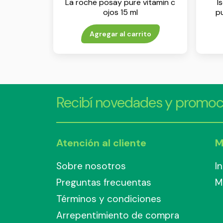
La roche posay pure vitamin c
I
ojos 15 ml
pu
Agregar al carrito
Recibí novedades y promoc
Atención al cliente
M
Sobre nosotros
I
Preguntas frecuentas
M
Términos y condiciones
Arrepentimiento de compra