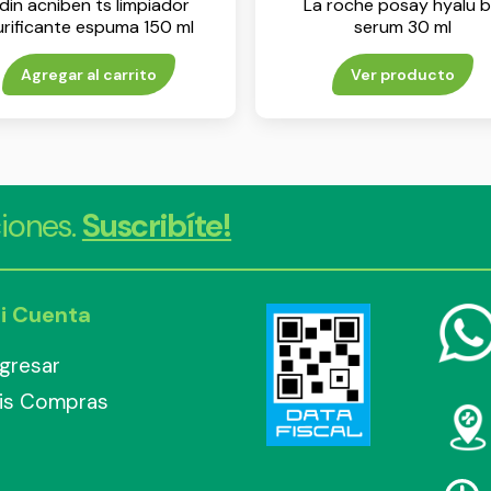
sdin acniben ts limpiador
La roche posay hyalu 
rificante espuma 150 ml
serum 30 ml
Agregar al carrito
Ver producto
iones.
Suscribíte!
i Cuenta
ngresar
is Compras