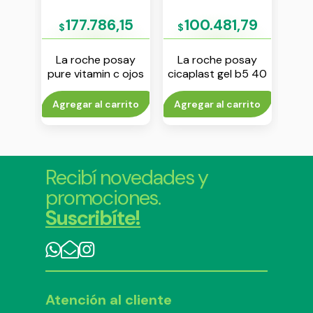
07
177.786,15
100.481,79
$
$
$
say
La roche posay
La roche posay
Is
l
pure vitamin c ojos
cicaplast gel b5 40
o
15 ml
ml
puri
00 ml
rito
Agregar al carrito
Agregar al carrito
Agr
Recibí novedades y
promociones.
Suscribíte!
Atención al cliente