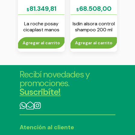
40
81.349,81
68.508,00
$
$
$
say
La roche posay
Isdin alsora control
La
itive
cicaplast manos
shampoo 200 ml
eff
ml
50 ml
exf
rito
Agregar al carrito
Agregar al carrito
Agr
Recibí novedades y
promociones.
Suscribíte!
Atención al cliente