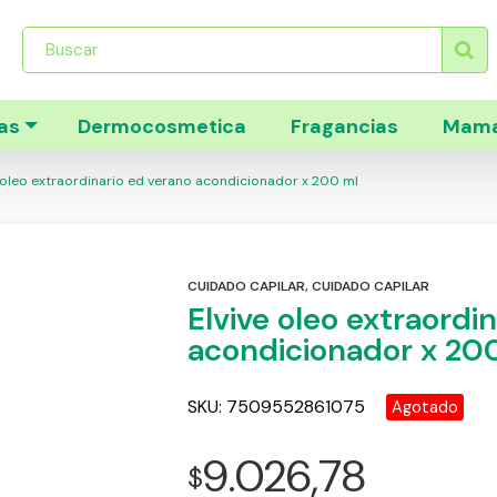
Búsqueda
de
productos
as
Dermocosmetica
Fragancias
Mama
 oleo extraordinario ed verano acondicionador x 200 ml
CUIDADO CAPILAR
,
CUIDADO CAPILAR
Elvive oleo extraordi
acondicionador x 20
SKU:
7509552861075
Agotado
9.026,78
$