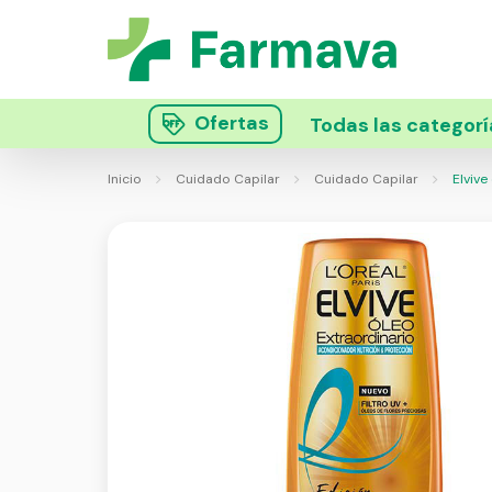
Ofertas
Todas las categorí
Inicio
Cuidado Capilar
Cuidado Capilar
Elvive