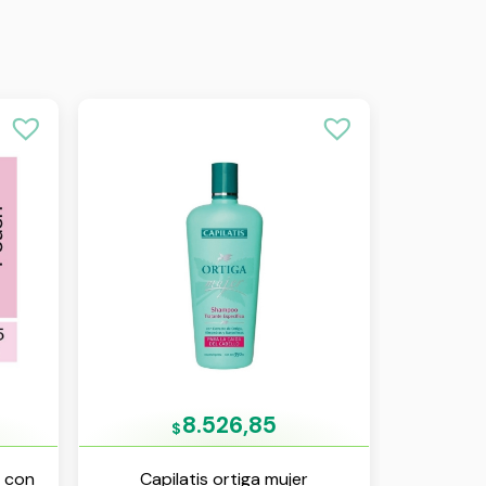
8.526,85
$
r con
Capilatis ortiga mujer