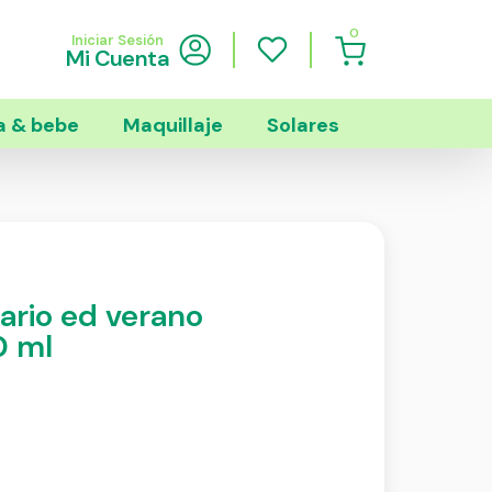
0
Iniciar Sesión
Mi Cuenta
 & bebe
Maquillaje
Solares
nario ed verano
0 ml