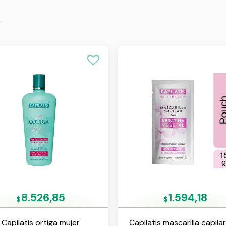
s
8.526,85
1.594,18
$
$
Capilatis ortiga mujer
Capilatis mascarilla capila