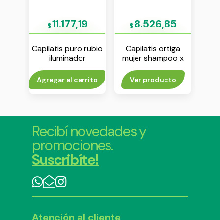
79
11.177,19
8.526,85
$
$
$
ing
Capilatis puro rubio
Capilatis ortiga
Capi
oo x
iluminador
mujer shampoo x
t
acondicionador x
350 ml
revel
420 ml
rito
Agregar al carrito
Ver producto
Agr
Recibí novedades y
promociones.
Suscribíte!
Atención al cliente