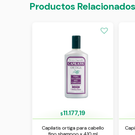
Productos Relacionado
11.177,19
$
Capilatis ortiga para cabello
Capi
fino shampoo x 410 ml