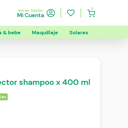
0
Iniciar Sesión
Mi Cuenta
 & bebe
Maquillaje
Solares
otector shampoo x 400 ml
ias