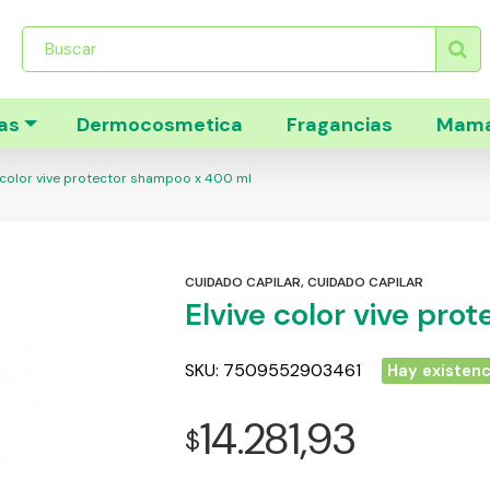
Búsqueda
de
productos
as
Dermocosmetica
Fragancias
Mama
 color vive protector shampoo x 400 ml
CUIDADO CAPILAR
,
CUIDADO CAPILAR
Elvive color vive pr
SKU:
7509552903461
Hay existenc
14.281,93
$