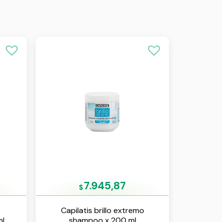
7.945,87
$
Capilatis brillo extremo
ml
shampoo x 200 ml