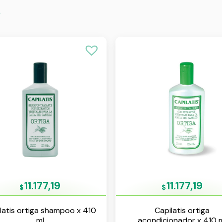
s
11.177,19
11.177,19
$
$
latis ortiga shampoo x 410
Capilatis ortiga
ml
acondicionador x 410 