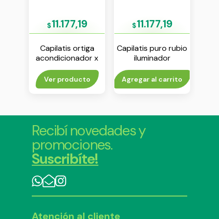
9
11.177,19
11.177,19
$
$
iga
Capilatis ortiga
Capilatis puro rubio
Ca
fino
acondicionador x
iluminador
para
0 ml
410 ml
shampoo x 420 ml
sha
rito
Ver producto
Agregar al carrito
V
Recibí novedades y
promociones.
Suscribíte!
Atención al cliente