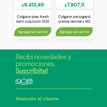
30
8.413,49
7.907,11
$
$
$
ice
Colgate plax fresh
Colgate periogard
Sens
rio
mint colutorio 500
crema dental x 90
 ml
ml x 350 ml
g
to
Agregar al carrito
Agregar al carrito
Agr
Recibí novedades y
promociones.
Suscribíte!
Atención al cliente