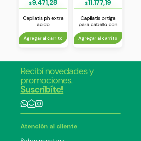
85
9.471,28
11.177,19
$
$
iga
Capilatis ph extra
Capilatis ortiga
acido
para cabello con
or x
acondicionador x
caspa shampoo x
aco
170 ml
410 ml
rito
Agregar al carrito
Agregar al carrito
Agr
Recibí novedades y
promociones.
Suscribíte!
Atención al cliente
Sobre nosotros