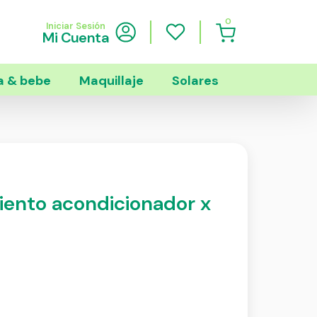
0
Iniciar Sesión
Mi Cuenta
 & bebe
Maquillaje
Solares
miento acondicionador x