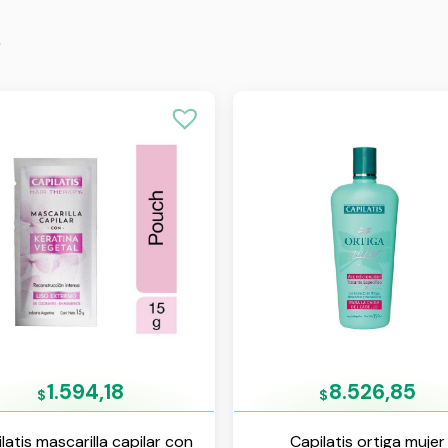
s
1.594,18
8.526,85
$
$
latis mascarilla capilar con
Capilatis ortiga mujer